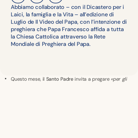
Abbiamo collaborato – con il Dicastero per i
Laici, la famiglia e la Vita – all’edizione di
Luglio de Il Video del Papa, con l’intenzione di
preghiera che Papa Francesco affida a tutta
la Chiesa Cattolica attraverso la Rete
Mondiale di Preghiera del Papa.
Santo Padre
«per gli
Questo mese, il
invita a pregare
anziani, che rappresentano le radici e la memoria di
un popolo, affinché la loro esperienza e la loro
saggezza aiutino i più giovani a guardare al futuro
con speranza e responsabilità»
. L’intenzione
Giornata
coincide con la celebrazione della seconda
Mondiale dei Nonni e degli Anziani
, che si terrà
domenica 24 luglio a Roma e in tutte le Diocesi del
mondo
.