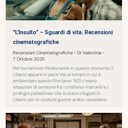
“L’Insulto” – Sguardi di vita. Recensioni
cinematografiche
Recensioni Cinematografiche
Di
Valentina
7 Ottobre 2025
Nel tormentato Medioriente in questo momento il
Libano appare in pace ma al tempo in cui è
ambientato questo film (anni ’90) c’erano
situazioni di tensione fra i cristiano-maroniti e i
profughi palestinesi che si erano rifugiati in
Libano per le ripetute guerre arabo-israeliane.