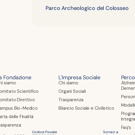
Parco Archeologico del Colosseo
a Fondazione
L'Impresa Sociale
Perco
hi siamo
Chi siamo
Alzhei
Demen
omitato Scientifico
Organi Sociali
Person
omitato Direttivo
Trasparenza
Modell
ampus Bio-Medico
Bilancio Sociale e Civilistico
Progra
rta delle Finalità
integr
rasparenza
Faq’s
Codice Fiscale
Scrivici a