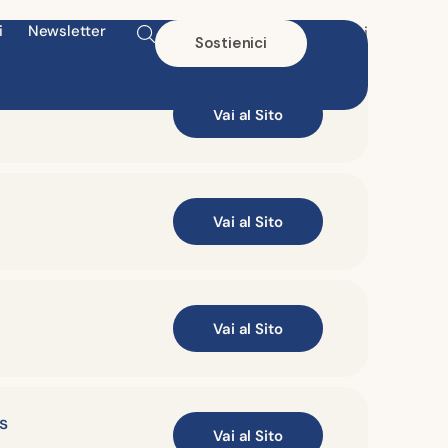
i
Newsletter
torio, la Fondazione sviluppa attività condivise nei
Sostienici
ndo inclusione e supporto costante.
o Medico
Vai al Sito
Vai al Sito
Vai al Sito
s
Vai al Sito