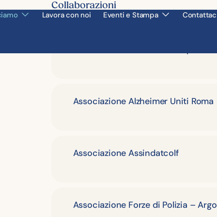
Collaborazioni
ciamo
Lavora con noi
Eventi e Stampa
Contattac
Grazie alle collaborazioni con realtà del terri
settori sociale, culturale e sanitario, promuove
Associazione Amici del Campus Bi
Associazione Alzheimer Uniti Roma
Associazione Assindatcolf
Associazione Forze di Polizia – Argo