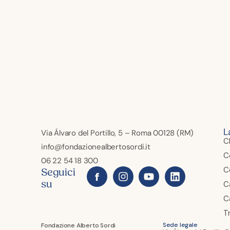
L
Via Álvaro del Portillo, 5 – Roma 00128 (RM)
C
info@fondazionealbertosordi.it
C
06 22 54 18 300
C
Seguici
su
C
Ca
T
Sede legale
Fondazione Alberto Sordi