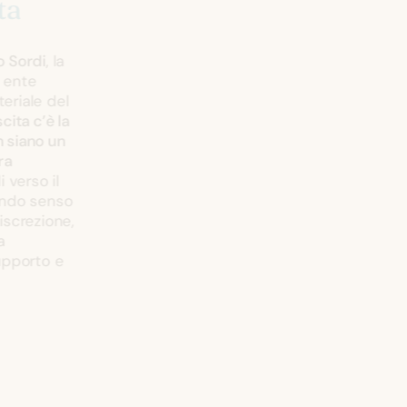
ta
o Sordi
, la
 ente
eriale del
cita c’è la
 siano un
ra
 verso il
ondo senso
iscrezione,
a
upporto e