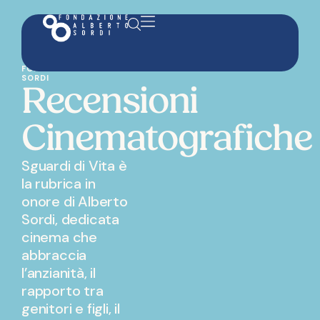
FONDAZIONE ALBERTO
SORDI
Recensioni
Cinematografiche
Sguardi di Vita è
la rubrica in
onore di Alberto
Sordi, dedicata
cinema che
abbraccia
l’anzianità, il
rapporto tra
genitori e figli, il