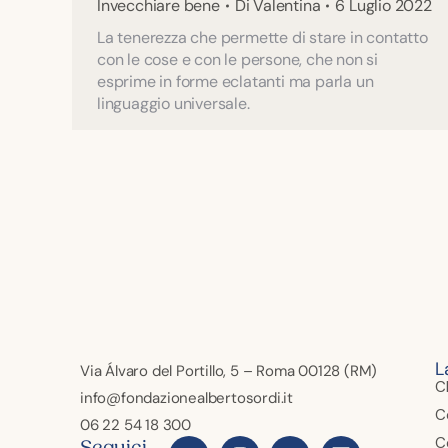
Invecchiare bene
Di
Valentina
6 Luglio 2022
La tenerezza che permette di stare in contatto
con le cose e con le persone, che non si
esprime in forme eclatanti ma parla un
linguaggio universale.
L
Via Álvaro del Portillo, 5 – Roma 00128 (RM)
C
info@fondazionealbertosordi.it
C
06 22 54 18 300
C
Seguici