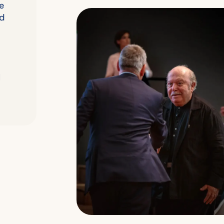
e
ad
n
l