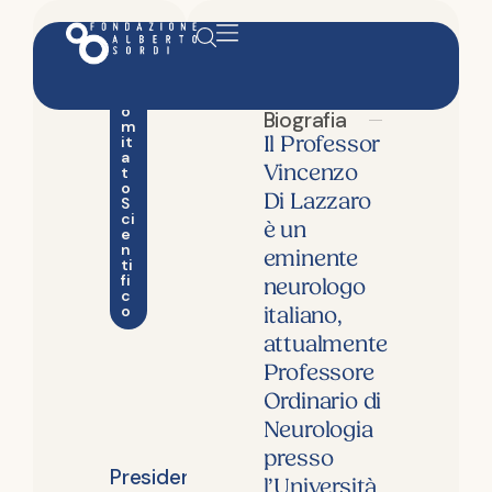
C
o
Biografia
m
Il Professor
it
a
Vincenzo
t
o
Di Lazzaro
S
ci
è un
e
n
eminente
ti
fi
neurologo
c
o
italiano,
attualmente
Vincenzo
Professore
Di
Ordinario di
Neurologia
Lazzaro
presso
Presidente
l’Università