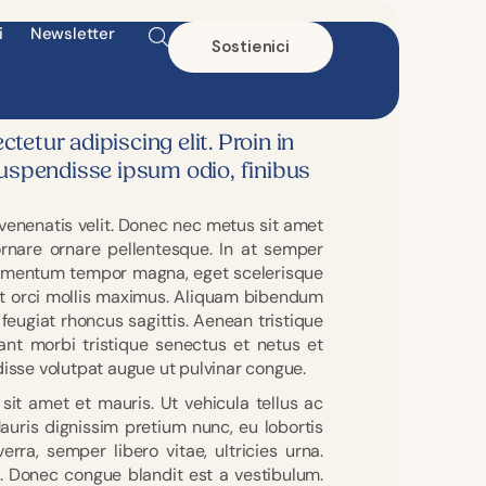
i
Newsletter
Sostienici
etur adipiscing elit. Proin in
Suspendisse ipsum odio, finibus
 venenatis velit. Donec nec metus sit amet
ornare ornare pellentesque. In at semper
 elementum tempor magna, eget scelerisque
 at orci mollis maximus. Aliquam bibendum
as feugiat rhoncus sagittis. Aenean tristique
ant morbi tristique senectus et netus et
sse volutpat augue ut pulvinar congue.
 sit amet et mauris. Ut vehicula tellus ac
auris dignissim pretium nunc, eu lobortis
rra, semper libero vitae, ultricies urna.
. Donec congue blandit est a vestibulum.