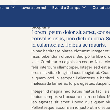
ciamo
Lavora con noi
Eventi e Stampa
Contattac
Biografia
Lorem ipsum dolor sit amet, consect
convallis risus, non dictum urna. 
id euismod ac, finibus ac mauris.
In hac habitasse platea dictumst. Integer et
risus bibendum ultrices. Sed porta libero 
velit. Curabitur eu dignissim neque. Nulla
felis interdum ullamcorper. Integer sed est
eros nisl, vitae fringilla lacus feugiat ut. Cr
aliquam orci in semper. Pellentesque habit
malesuada fames ac turpis egestas. Suspendi
Integer id magna nec turpis mattis facilisis
lectus semper, vel posuere enim sodales. M
leo egestas sit amet. Donec quis quam vive
Pellentesque accumsan id justo et molestie