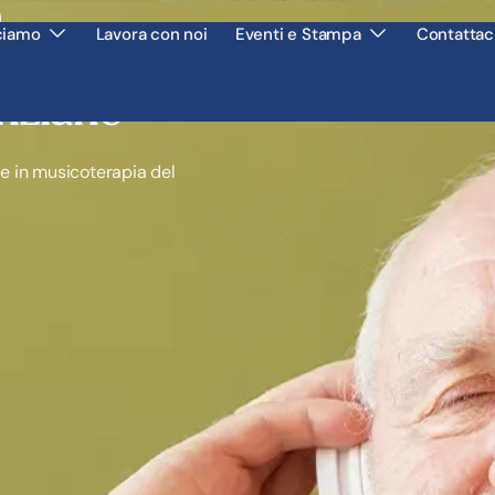
ciamo
Lavora con noi
Eventi e Stampa
Contattac
erapia per
anziano
ne in musicoterapia del