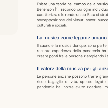
Esiste una teoria nel campo della musicote
Benenzon [1], secondo cui ogni individuo
caratterizza e lo rende unico. Essa si stru
sovrapposizione dei vissuti sonori succe
culturali e sociali.
La musica come legame umano
Il suono e la musica dunque, sono parte 
recente esperienza della pandemia ha 
creare ponti fra le persone, riempiendo i si
Il valore della musica per gli anz
Le persone anziane possono trarre grande
ricco bagaglio di vita, spesso legato
pandemia ha inoltre avuto ricadute imp
affettive, emotive e cognitive.
Musicoterapia e benessere nella 