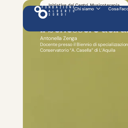
Iniziative dei Centri
,
Musicoterapia
Chi siamo
Cosa Fac
Musica e Musicot
il benessere dell’
Antonella Zenga
Docente presso il Biennio di specializzazio
Conservatorio “A. Casella” di L’Aquila