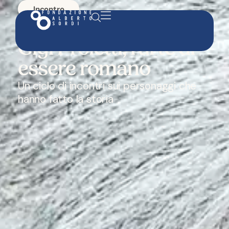
Incontro
I grandi volti di Roma:
Gigi Proietti, l’arte di
essere romano
Un ciclo di incontri sui personaggi che
hanno fatto la storia