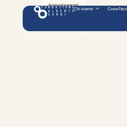
Appuntamenti
Chi siamo
Cosa Fac
Anziani al centro: i
alle cure palliative