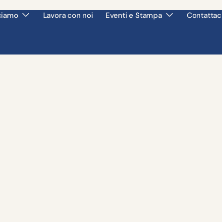
ciamo
Lavora con noi
Eventi e Stampa
Contattac
l diritto