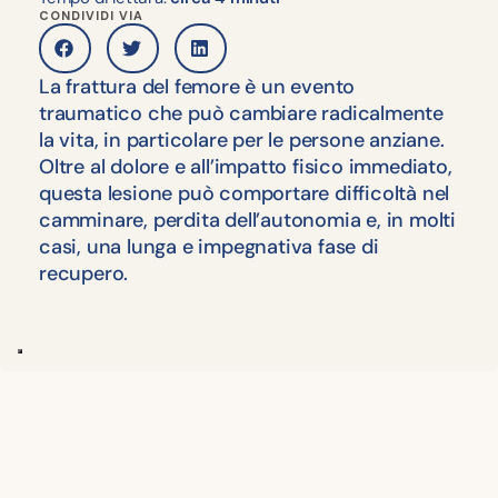
CONDIVIDI VIA
La frattura del femore è un evento
traumatico che può cambiare radicalmente
la vita, in particolare per le persone anziane.
Oltre al dolore e all’impatto fisico immediato,
questa lesione può comportare difficoltà nel
camminare, perdita dell’autonomia e, in molti
casi, una lunga e impegnativa fase di
recupero.
È quindi fondamentale sapere che oggi, grazie alle
nuove tecnologie e a un approccio personalizzato
alla riabilitazione, è possibile affrontare questo
percorso con più strumenti e più speranza.